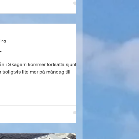
ning
r
roligtvis lite mer på måndag till