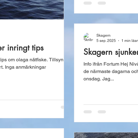
Skagern
5 sep. 2025
1 min läs
r inringt tips
Skagern sjunke
tips om olaga nätfiske. Tillsyn
Info ifrån Fortum Hej Nivån i Skagern kommer fortsätta sjunka
ort. Inga anmärkningar
de närmaste dagarna och t
onsdag. Jag...