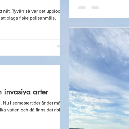
kt nät. Tyvärr så var det upplockat
 att olaga fiske polisanmäls.
 invasiva arter
n. Nu i semestertider är det många
ika vatten och då finns det risk att