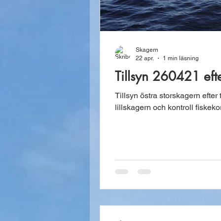
Skagern
22 apr.
1 min läsning
Tillsyn 260421 efte
Tillsyn östra storskagern efter 
lillskagern och kontroll fiskek