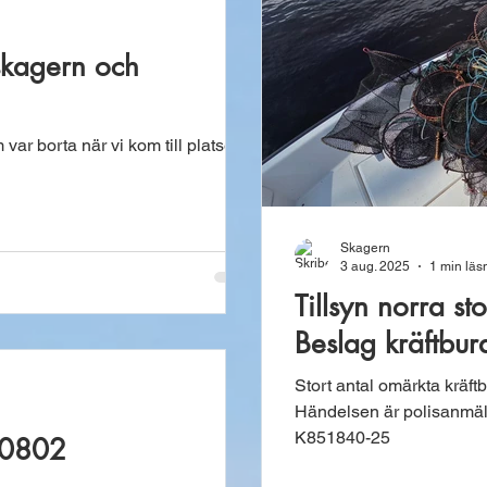
lskagern och
m var borta när vi kom till platsen.
Skagern
3 aug. 2025
1 min läs
Tillsyn norra s
Beslag kräftbu
Stort antal omärkta kräft
Händelsen är polisanmäl
K851840-25
250802