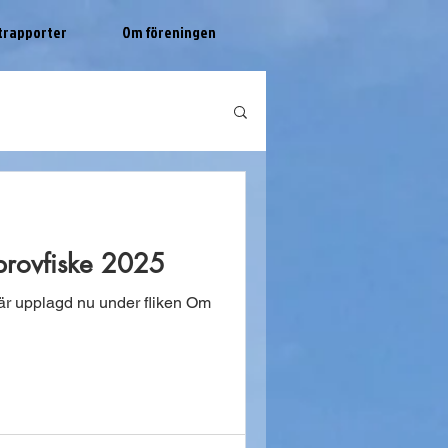
trapporter
Om föreningen
 provfiske 2025
 är upplagd nu under fliken Om