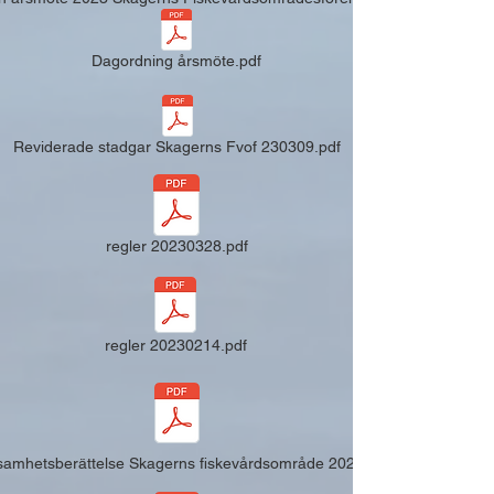
Dagordning årsmöte.pdf
Reviderade stadgar Skagerns Fvof 230309.pdf
regler 20230328.pdf
regler 20230214.pdf
samhetsberättelse Skagerns fiskevårdsområde 2022.pdf