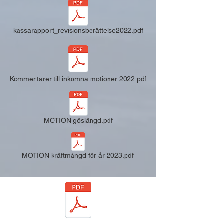
kassarapport_revisionsberättelse2022.pdf
Kommentarer till inkomna motioner 2022.pdf
MOTION göslängd.pdf
MOTION kräftmängd för år 2023.pdf