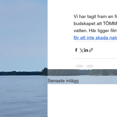
Vi har tagit fram en 
budskapet att TÖMMA
vatten. Här ligger fil
för att inte skada nat
Senaste inlägg