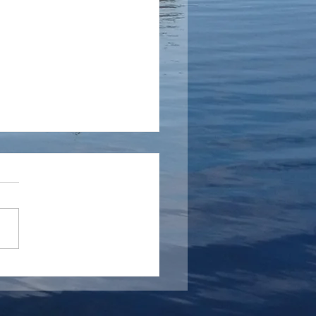
ern sjunker
rån Fortum Hej Nivån i
rn kommer fortsätta sjunka
rmaste dagarna och
tvis lite mer på måndag till
g. Jag...