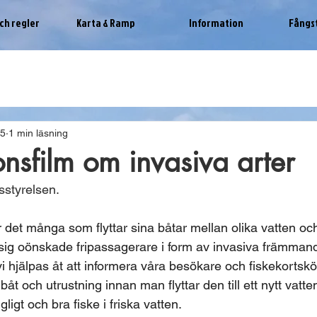
ch regler
Karta & Ramp
Information
Fångs
25
1 min läsning
onsfilm om invasiva arter
sstyrelsen.
 det många som flyttar sina båtar mellan olika vatten och
 sig oönskade fripassagerare i form av invasiva främmand
 hjälpas åt att informera våra besökare och fiskekortsk
t och utrustning innan man flyttar den till ett nytt vatten
ngligt och bra fiske i friska vatten.