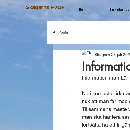
Skagerns FVOF
Hem
Fiskekort o
All Posts
Skagern
23 juli 20
Informati
Information ifrån Län
Nu i semestertider är
risk att man får med
Tillsammans måste vi
man ska hantera sin bå
fortsätta ha ett tillgä