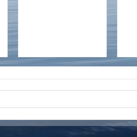
Slutlig rapport provfiske 2025
Skag
Rapporten för provfisket är
Info if
upplagd nu under fliken Om
Skage
föreningen/ fiskevård
de nä
trolig
onsda