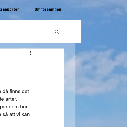
trapporter
Om föreningen
 då finns det 
e arter. 
öpare om hur 
 så att vi kan 