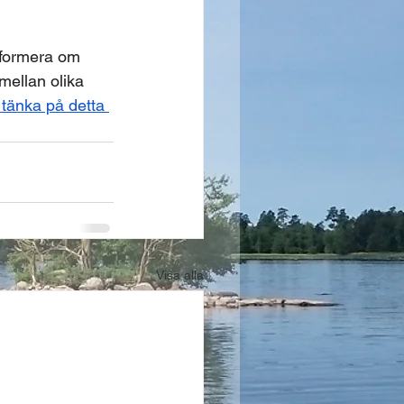
informera om 
ellan olika 
u tänka på detta 
Visa alla