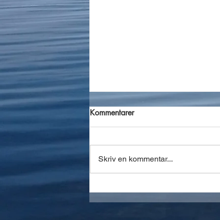
Kommentarer
Skriv en kommentar...
Tillsyn 260421 efter inringt
tips