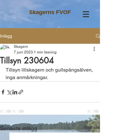
Skagerns FVOF
Inlägg
Skagern
7 juni 2023
1 min läsning
Tillsyn 230604
Tillsyn lillskagern och gullspångsälven, 
inga anmärkningar. 
Visa alla
Senaste inlägg