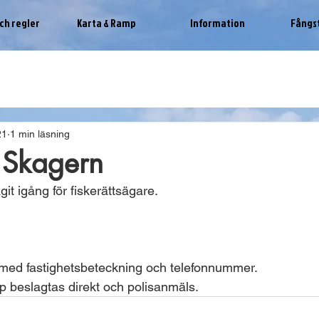
ch regler
Karta & Ramp
Information
Fångs
21
1 min läsning
e Skagern
git igång för fiskerättsägare.
 med fastighetsbeteckning och telefonnummer.
 beslagtas direkt och polisanmäls. 