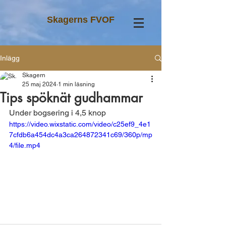
Skagerns FVOF
Inlägg
Skagern
25 maj 2024
1 min läsning
Tips spöknät gudhammar
Under bogsering i 4,5 knop
https://video.wixstatic.com/video/c25ef9_4e1
7cfdb6a454dc4a3ca264872341c69/360p/mp
4/file.mp4