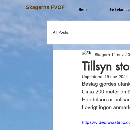
Skagerns FVOF
Hem
Fiskekort o
All Posts
Skagern
14 nov. 2
Tillsyn s
Uppdaterat:
15 nov. 2024
Beslag gjordes utanf
Cirka 200 meter omär
Händelsen är polis
I övrigt ingen anmär
https://video.wixstati