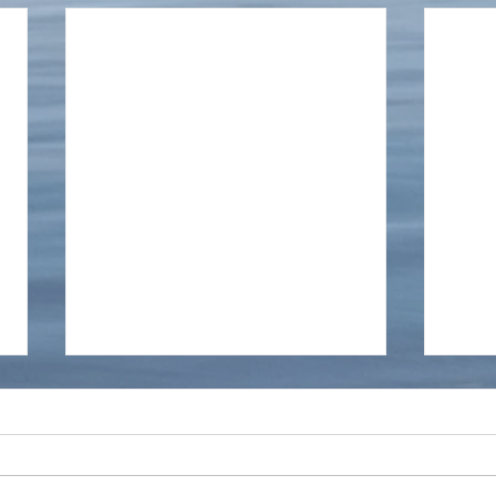
Slutlig rapport provfiske 2025
Skag
Rapporten för provfisket är
Info if
upplagd nu under fliken Om
Skage
föreningen/ fiskevård
de nä