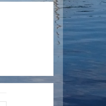
ern sjunker
rån Fortum Hej Nivån i
rn kommer fortsätta sjunka
rmaste dagarna och