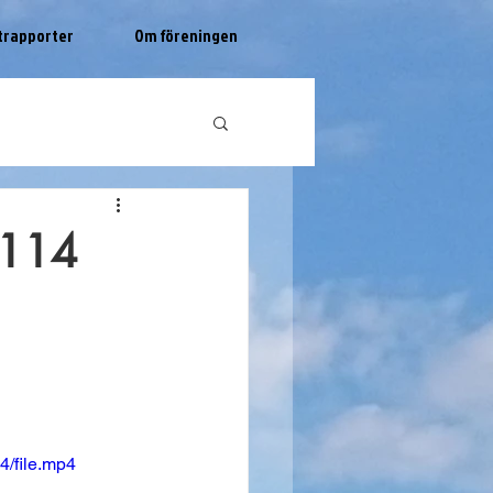
trapporter
Om föreningen
1114
4/file.mp4