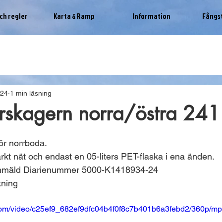
ch regler
Karta & Ramp
Information
Fångs
024
1 min läsning
torskagern norra/östra 24
ör norrboda. 
kt nät och endast en 05-liters PET-flaska i ena änden. 
anmäld Diarienummer 5000-K1418934-24
kning 
c.com/video/c25ef9_682ef9dfc04b4f0f8c7b401b6a3febd2/360p/mp