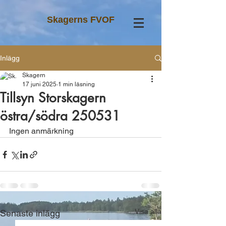
Skagerns FVOF
Inlägg
Skagern
17 juni 2025
1 min läsning
Tillsyn Storskagern
östra/södra 250531
Ingen anmärkning
Visa alla
Senaste inlägg