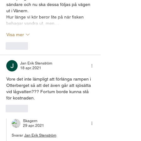
sändare och nu ska dessa följas på vägen 
ut i Vänern.
Hur länge vi kör beror lite på när fisken 
behagar vandra ut, men…
Visa mer
Gilla
Jan Erik Stenström
18 apr. 2021
Vore det inte lämpligt att förlänga rampen i 
Otterberget så att det även går att sjösätta 
vid lågvatten??? Fortum borde kunna stå 
för kostnaden.
Gilla
Skagern
29 apr. 2021
Svarar
Jan Erik Stenström