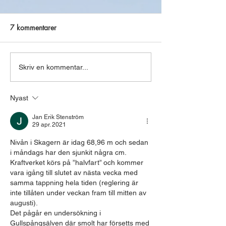
2025
Info ifrån Fortum Hej Nivå
Rapporten för provfisket är
Skagern kommer fo
7 kommentarer
upplagd nu under fliken Om
sjunka de närmast
föreningen/ fiskevård
och troligtvis lite 
måndag till onsdag.
Skriv en kommentar...
Nyast
Jan Erik Stenström
29 apr. 2021
Nivån i Skagern är idag 68,96 m och sedan 
i måndags har den sjunkit några cm.
Kraftverket körs på ”halvfart” och kommer 
vara igång till slutet av nästa vecka med 
samma tappning hela tiden (reglering är 
inte tillåten under veckan fram till mitten av 
augusti).
Det pågår en undersökning i 
Gullspångsälven där smolt har försetts med 