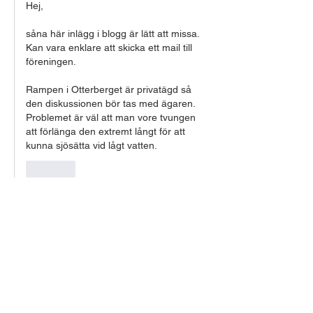
Hej, 
såna här inlägg i blogg är lätt att missa. 
Kan vara enklare att skicka ett mail till 
föreningen.
Rampen i Otterberget är privatägd så 
den diskussionen bör tas med ägaren. 
Problemet är väl att man vore tvungen 
att förlänga den extremt långt för att 
kunna sjösätta vid lågt vatten. 
Gilla
Skagern
02 dec. 2020
Hejsan, om du går på nya länken så har du 
aktuell vattennivå.
siffran är meter över havet. 
uppdaterar inte blogginlägg dagligen med 
vattennivå :), så enklast är att man klickar 